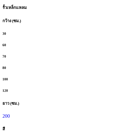
รั้วเหล็กแหลม
กว้าง (ซม.)
30
60
70
80
100
120
ยาว (ซม.)
200
สี